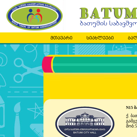
მთავარი
სიახლეები
ბაღ
N15 ბ
ქ. ბა
გამგ
მობ:5